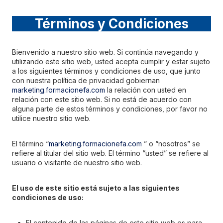
Saltar
al
Términos y Condiciones
contenido
Bienvenido a nuestro sitio web. Si continúa navegando y
utilizando este sitio web, usted acepta cumplir y estar sujeto
a los siguientes términos y condiciones de uso, que junto
con nuestra política de privacidad gobiernan
marketing.formacionefa.com
la relación con usted en
relación con este sitio web. Si no está de acuerdo con
alguna parte de estos términos y condiciones, por favor no
utilice nuestro sitio web.
El término “
marketing.formacionefa.com
” o “nosotros” se
refiere al titular del sitio web. El término “usted” se refiere al
usuario o visitante de nuestro sitio web.
El uso de este sitio está sujeto a las siguientes
condiciones de uso:
El contenido de las páginas de este sitio web es para