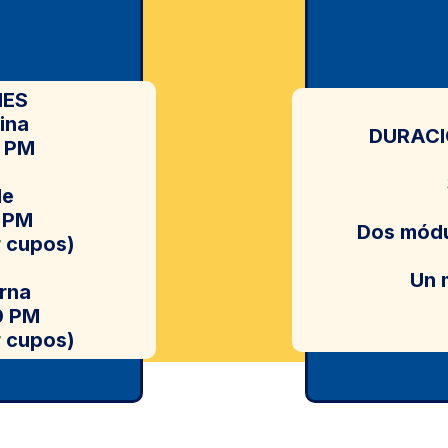
NES
ina
DURACI
0 PM
de
0 PM
Dos módu
r cupos)
Un 
rna
0 PM
r cupos)