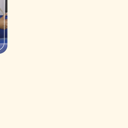
eronáutico.
lverte en una oferta laboral en el
ndote la formación adecuada para
aramos para ser elegible,
inglés aeronáutico.
5
una enseñanza con énfasis en
Nuestro plan de estudios incluye