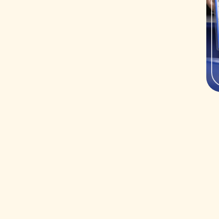
estudiantes pueden realizar 
1
cabina de un Airbus A320) d
Contamos con un moderno sim
activos en el ejercicio profesional.
3
(TCP) y personal aeronáutico
Tripulantes de Cabina de Pasajeros
Nuestros instructores son