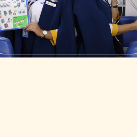
medio a
sus prácticas.
2
desenvo
onde nuestros
brindá
ulador (la
Te prep
duración total de 11 meses.
4
(TCP) consta de 3 módulos con una
Tripulante de Cabina de Pasajeros
El programa de formación como