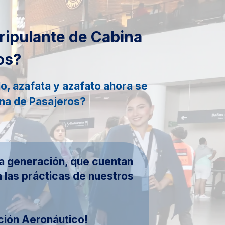
Tripulante de Cabina
os?
lo, azafata y azafato ahora se
na de Pasajeros?
ma generación, que cuentan
 las prácticas de nuestros
ción Aeronáutico!